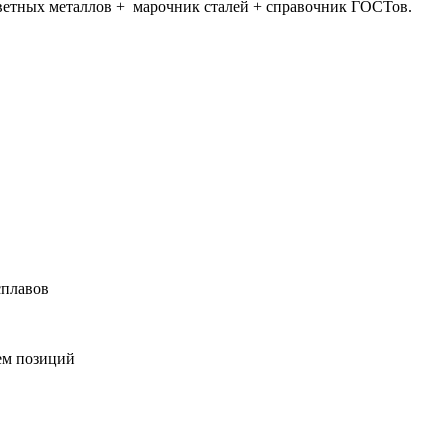
ветных металлов + марочник сталей + справочник ГОСТов.
сплавов
ем позиций