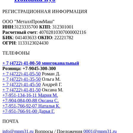
РЕГИСТРАЦИОННАЯ ИНФОРМАЦИЯ
ООО "МеталлПромМаш"
ИНН
:3123335700
КПП
: 312301001
Расчетный счет
: 40702810307000002116
БИК
: 041403633
ОКПО
: 22221782
ОГРН
: 1133123024430
ТЕЛЕФОНЫ
+ 7 (4722) 41-00-50
многоканальный
Розница:
+7-9045-300-300
+ 7 (4722) 41-05-50
Роман Д.
+ 7 (4722) 41-35-50
Ольга М.
+ 7 (4722) 41-45-50
Андрей Г.
+ 7 (4722) 41-81-50
Оксана М.
+7-951-134-16-11 Мария М.
+7-904-084-00-88 Оксана С.
+7-951-766-92-07 Наталья К.
+7-951-766-91-00 Дарья Г.
ПОЧТА
info@mpm31.ru
Вопросы / Преложения
0001@mpm31.ru