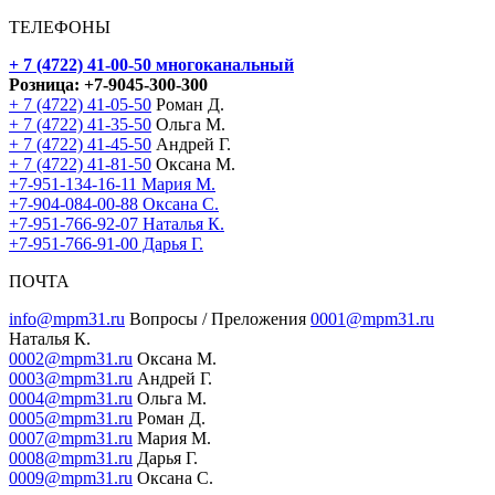
ТЕЛЕФОНЫ
+ 7 (4722) 41-00-50
многоканальный
Розница:
+7-9045-300-300
+ 7 (4722) 41-05-50
Роман Д.
+ 7 (4722) 41-35-50
Ольга М.
+ 7 (4722) 41-45-50
Андрей Г.
+ 7 (4722) 41-81-50
Оксана М.
+7-951-134-16-11 Мария М.
+7-904-084-00-88 Оксана С.
+7-951-766-92-07 Наталья К.
+7-951-766-91-00 Дарья Г.
ПОЧТА
info@mpm31.ru
Вопросы / Преложения
0001@mpm31.ru
Наталья К.
0002@mpm31.ru
Оксана М.
0003@mpm31.ru
Андрей Г.
0004@mpm31.ru
Ольга М.
0005@mpm31.ru
Роман Д.
0007@mpm31.ru
Мария М.
0008@mpm31.ru
Дарья Г.
0009@mpm31.ru
Оксана С.