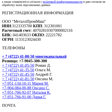
а также ознакомлен и согласен с
политикой конфиденциальности
и даю согласие на
обработку моих персональных данных
РЕГИСТРАЦИОННАЯ ИНФОРМАЦИЯ
ООО "МеталлПромМаш"
ИНН
:3123335700
КПП
: 312301001
Расчетный счет
: 40702810307000002116
БИК
: 041403633
ОКПО
: 22221782
ОГРН
: 1133123024430
ТЕЛЕФОНЫ
+ 7 (4722) 41-00-50
многоканальный
Розница:
+7-9045-300-300
+ 7 (4722) 41-05-50
Роман Д.
+ 7 (4722) 41-35-50
Ольга М.
+ 7 (4722) 41-45-50
Андрей Г.
+ 7 (4722) 41-81-50
Оксана М.
+7-951-134-16-11 Мария М.
+7-904-084-00-88 Оксана С.
+7-951-766-92-07 Наталья К.
+7-951-766-91-00 Дарья Г.
ПОЧТА