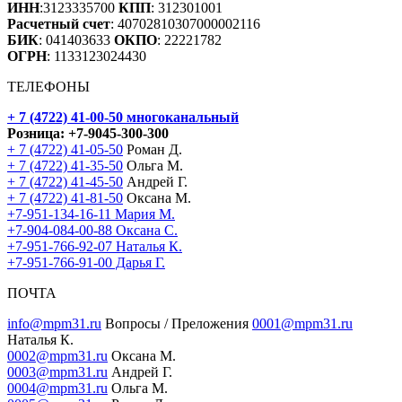
ИНН
:3123335700
КПП
: 312301001
Расчетный счет
: 40702810307000002116
БИК
: 041403633
ОКПО
: 22221782
ОГРН
: 1133123024430
ТЕЛЕФОНЫ
+ 7 (4722) 41-00-50
многоканальный
Розница:
+7-9045-300-300
+ 7 (4722) 41-05-50
Роман Д.
+ 7 (4722) 41-35-50
Ольга М.
+ 7 (4722) 41-45-50
Андрей Г.
+ 7 (4722) 41-81-50
Оксана М.
+7-951-134-16-11 Мария М.
+7-904-084-00-88 Оксана С.
+7-951-766-92-07 Наталья К.
+7-951-766-91-00 Дарья Г.
ПОЧТА
info@mpm31.ru
Вопросы / Преложения
0001@mpm31.ru
Наталья К.
0002@mpm31.ru
Оксана М.
0003@mpm31.ru
Андрей Г.
0004@mpm31.ru
Ольга М.