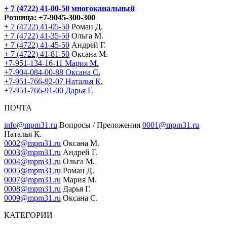
+ 7 (4722) 41-00-50
многоканальный
Розница:
+7-9045-300-300
+ 7 (4722) 41-05-50
Роман Д.
+ 7 (4722) 41-35-50
Ольга М.
+ 7 (4722) 41-45-50
Андрей Г.
+ 7 (4722) 41-81-50
Оксана М.
+7-951-134-16-11 Мария М.
+7-904-084-00-88 Оксана С.
+7-951-766-92-07 Наталья К.
+7-951-766-91-00 Дарья Г.
ПОЧТА
info@mpm31.ru
Вопросы / Преложения
0001@mpm31.ru
Наталья К.
0002@mpm31.ru
Оксана М.
0003@mpm31.ru
Андрей Г.
0004@mpm31.ru
Ольга М.
0005@mpm31.ru
Роман Д.
0007@mpm31.ru
Мария М.
0008@mpm31.ru
Дарья Г.
0009@mpm31.ru
Оксана С.
КАТЕГОРИИ