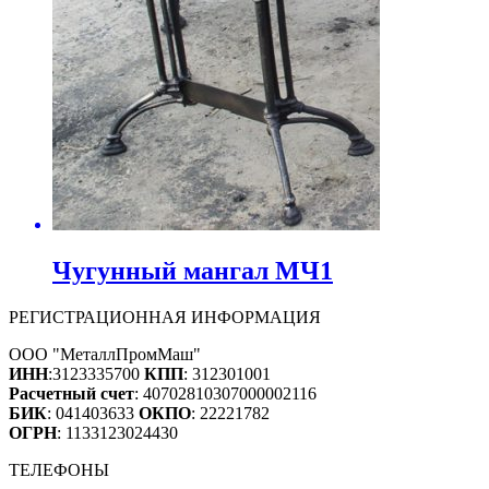
Чугунный мангал МЧ1
РЕГИСТРАЦИОННАЯ ИНФОРМАЦИЯ
ООО "МеталлПромМаш"
ИНН
:3123335700
КПП
: 312301001
Расчетный счет
: 40702810307000002116
БИК
: 041403633
ОКПО
: 22221782
ОГРН
: 1133123024430
ТЕЛЕФОНЫ