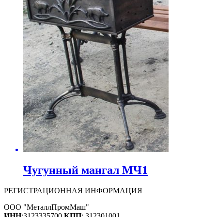
Чугунный мангал МЧ1
РЕГИСТРАЦИОННАЯ ИНФОРМАЦИЯ
ООО "МеталлПромМаш"
ИНН
:3123335700
КПП
: 312301001