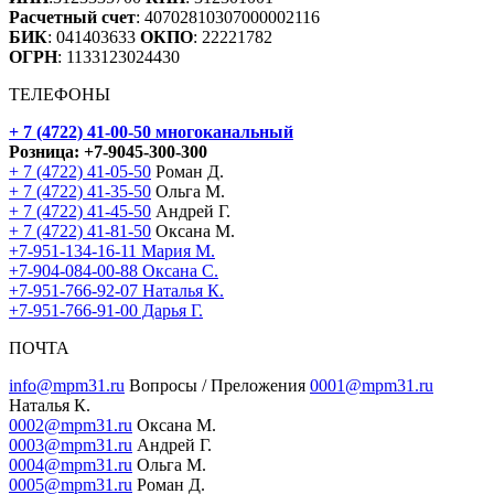
Расчетный счет
: 40702810307000002116
БИК
: 041403633
ОКПО
: 22221782
ОГРН
: 1133123024430
ТЕЛЕФОНЫ
+ 7 (4722) 41-00-50
многоканальный
Розница:
+7-9045-300-300
+ 7 (4722) 41-05-50
Роман Д.
+ 7 (4722) 41-35-50
Ольга М.
+ 7 (4722) 41-45-50
Андрей Г.
+ 7 (4722) 41-81-50
Оксана М.
+7-951-134-16-11 Мария М.
+7-904-084-00-88 Оксана С.
+7-951-766-92-07 Наталья К.
+7-951-766-91-00 Дарья Г.
ПОЧТА
info@mpm31.ru
Вопросы / Преложения
0001@mpm31.ru
Наталья К.
0002@mpm31.ru
Оксана М.
0003@mpm31.ru
Андрей Г.
0004@mpm31.ru
Ольга М.
0005@mpm31.ru
Роман Д.